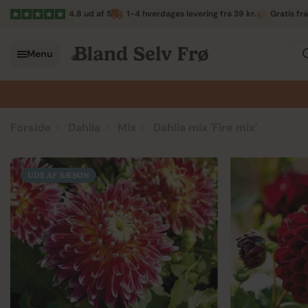
4.8 ud af 5
1-4 hverdages levering fra 39 kr.
Gratis fr
Menu
Forside
Dahlia
Mix
Dahlia mix 'Fire mix'
UDE AF SÆSON