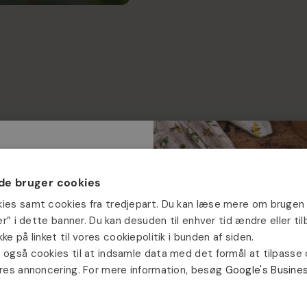
e bruger cookies
kies samt cookies fra tredjepart. Du kan læse mere om brugen 
jer” i dette banner. Du kan desuden til enhver tid ændre eller t
ke på linket til vores cookiepolitik i bunden af siden.
vinde en gratis
 også cookies til at indsamle data med det formål at tilpasse
ores annoncering. For mere information, besøg
Google's Busine
d i din ordre?
Såkalender