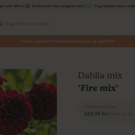
agt over 399 kr.
GroGaranti eller pengene retur
Tryg handel med e-mæ
Søg efter produkter
Sidste chance: Forudbestil tulipaner og spar 10%
Dahlia mix
'Fire mix'
5 knolde pr. pakke
Normal
149,95 kr.
29,99 kr. pr.
pris
Vælg antal