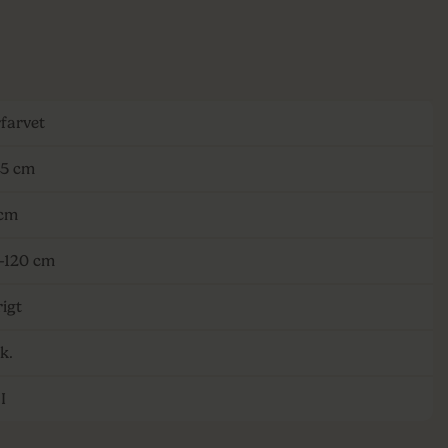
rfarvet
15 cm
cm
-120 cm
rigt
k.
I