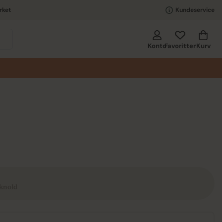
rket
Kundeservice
Kurv
Konto
Favoritter
 knold