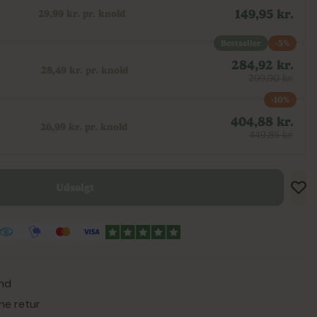
149,95 kr.
29,99 kr. pr. knold
Bestseller
-5%
284,92 kr.
28,49 kr. pr. knold
299,90 kr.
-10%
404,88 kr.
26,99 kr. pr. knold
449,85 kr.
Udsolgt
Tilf
Tilf
Gem
and
ne retur