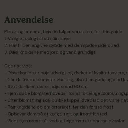
Anvendelse
Plantning er nemt, hvis du følger vores trin-for-trin guide:
1. Vælg et solrigt sted i din have.
2. Plant i den angivne dybde med den spidse side opad.
3. Dæk knoldene med jord og vand grundigt.
Godt at vide:
- Disse knolde er nøje udvalgt og dyrket af kvalitetsavlere, s
- Når de første blomster viser sig, tilsæt en gødning med la
- Støt dahliaer, der er højere end 60 cm.
- Fjern døde blomsterhoveder for at forlænge blomstrings
- Efter blomstring skal du ikke klippe løvet; lad det visne natu
- Tag knoldene op om efteråret, før den første frost.
- Opbevar dem på et køligt, tørt og frostfrit sted.
- Plant igen næste år ved at følge instruktionerne ovenfor.