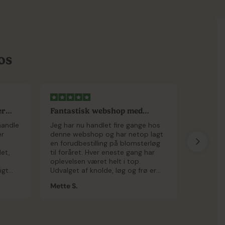
os
er
Fantastisk webshop med
Nem han
imponerende...
god kva
handle
Jeg har nu handlet fire gange hos
Jeg havd
er
denne webshop og har netop lagt
med at h
en forudbestilling på blomsterløg
Bestillin
det,
til foråret. Hver eneste gang har
kom hurt
oplevelsen været helt i top.
høj kvali
igt
Udvalget af knolde, løg og frø er
øsning,
både stort og alsidigt – perfekt til
Mette S.
Linda E.
lem.
både blomsterhaven og
køkkenhaven. Hjemmesiden er
overskuelig, inspirerende og nem at
navigere i, så det er en fornøjelse
at gå på opdagelse efter nye