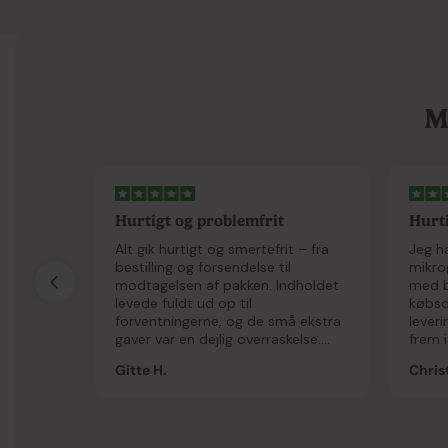
M
Hurtigt og problemfrit
Hurti
Alt gik hurtigt og smertefrit – fra
Jeg ha
bestilling og forsendelse til
mikrog
modtagelsen af pakken. Indholdet
med b
levede fuldt ud op til
købsop
forventningerne, og de små ekstra
leveri
gaver var en dejlig overraskelse.
frem i
Glæder mig til at afprøve
helt s
Gitte H.
Christ
spireglasset, når jeg kommer hjem
fra ferie.