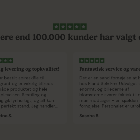
ere end 100.000 kunder har valgt 
g levering og topkvalitet!
Fantastisk service og var
der...
r bestilt spireskåle til
Det er en sand fornøjelse at 
rønt og er virkelig tilfreds
hos Bland Selv Frø. Udvalget 
åde produktet og hele
enormt, og billederne af
levelsen. Bestilling og
blomsterne svarer faktisk til 
ng gik lynhurtigt, og alt kom
man modtager – en sjælden
 perfekt stand. Jeg handler
fornøjelse! Personalet er utrol
ikkert hos Bland Selv Frø igen!
venlige og altid klar med en l
ina S.
Sascha B.
hvis der skulle opstå et prob