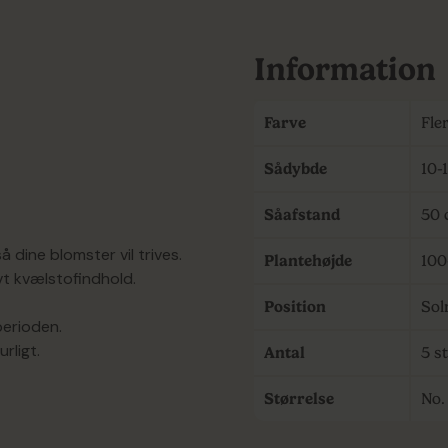
Information
Farve
Fle
Sådybde
10-
Såafstand
50 
å dine blomster vil trives.
Plantehøjde
100
vt kvælstofindhold.
Position
Sol
perioden.
rligt.
Antal
5 st
Størrelse
No. 