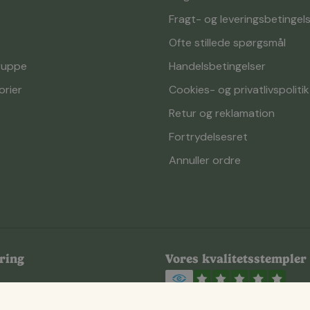
Fragt- og leveringsbetingel
Ofte stillede spørgsmål
ruppe
Handelsbetingelser
orier
Cookies- og privatlivspolitik
Retur og reklamation
Fortrydelsesret
Annuller ordre
ring
Vores kvalitetsstempler