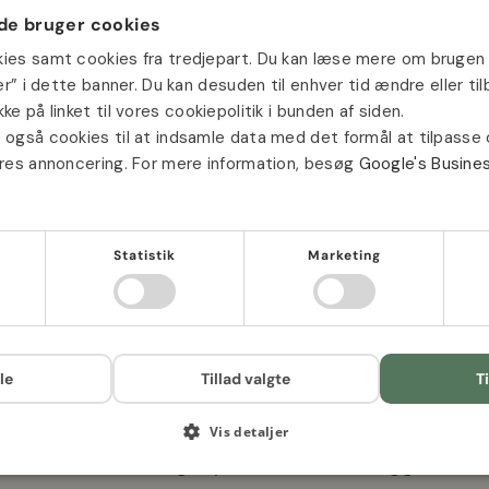
e bruger cookies
kies samt cookies fra tredjepart. Du kan læse mere om brugen 
jer” i dette banner. Du kan desuden til enhver tid ændre eller t
ke på linket til vores cookiepolitik i bunden af siden.
vinde en gratis
 også cookies til at indsamle data med det formål at tilpasse
ores annoncering. For mere information, besøg
Google's Busine
d i din ordre?
Ja tak
Statistik
Marketing
Ellers tak
e
, der vokser naturligt i store dele af Europa og Asien, ofte p
le
Tillad valgte
Ti
arakteristiske blomster, som sidder i små, tætte hoveder for 
står frit og bevæger sig let i vinden.
Vis detaljer
nuancer, men der findes også lysere varianter afhængigt af so