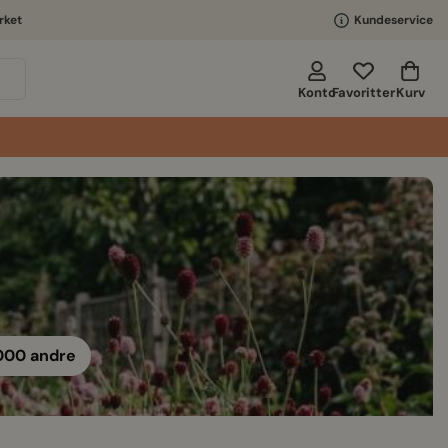
rket
Kundeservice
Kurv
Konto
Favoritter
000 andre