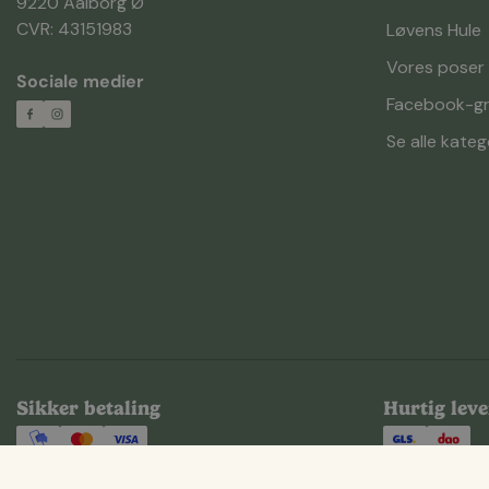
9220 Aalborg Ø
CVR: 43151983
Løvens Hule
Vores poser
Sociale medier
Facebook-g
Se alle kateg
Sikker betaling
Hurtig leve
Copyright © Bland Selv Frø