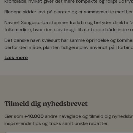
kronblade, hvilket giver det mere kompakte og rolige udtryk
Bladene sidder lavt på planten og er sammensatte med flere
Navnet Sanguisorba stammer fra latin og betyder direkte “a
folkemedicin, hvor den blev brugt til at stoppe både indre 
Det danske navn kvæsurt har samme oprindelse og kommer a
derfor den måde, planten tidligere blev anvendt på i forbin
Læs mere
Derfor vælger mange kvæsurt
Kvæsurt bliver ofte valgt, fordi den tilfører lethed og bevæ
Den blomstrer typisk fra sommer og ind i sensommeren og 
former, som skaber en smuk dynamik i bedet.
Væksten er opret og meget luftig, hvilket gør den velegnet ti
Tilmeld dig nyhedsbrevet
Den foretrækker en vis fugtighed, men er generelt nem at få 
Gør som
+40.000
andre haveglade og tilmeld dig nyhedsb
Blomsterne tiltrækker insekter og bidrager med liv i have
inspirerende tips og tricks samt unikke rabatter.
Sanguisorba i haven