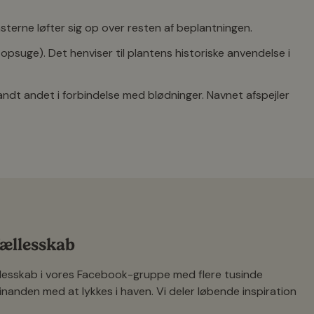
terne løfter sig op over resten af beplantningen.
psuge). Det henviser til plantens historiske anvendelse i
t andet i forbindelse med blødninger. Navnet afspejler
er. I stedet for store blomster giver den små, gentagne
 sol eller let halvskygge og i jord, der ikke tørrer helt ud.
 fællesskab
ællesskab i vores Facebook-gruppe med flere tusinde
inanden med at lykkes i haven. Vi deler løbende inspiration