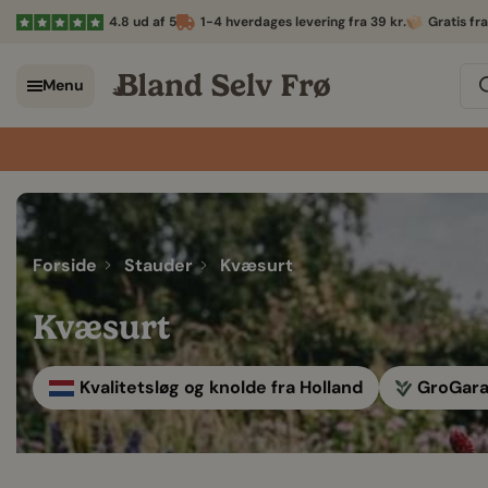
4.8 ud af 5
1-4 hverdages levering fra 39 kr.
Gratis fr
Menu
Forside
Stauder
Kvæsurt
Kvæsurt
Kvalitetsløg og knolde fra Holland
GroGaran