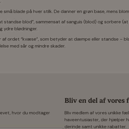
.
 små blade på hver stilk. De danner en grøn base, mens bloms
t standse blod”, sammensat af sanguis (blod) og sorbere (at o
og ydre blødninger.
f ordet “kvæse”, som betyder at dæmpe eller standse – bland
delse med sår og mindre skader.
 i haven
gelse i beplantningen.
giver farve på en mere afdæmpet måde end mange andre staud
l at bryde tætte og kompakte planter op. Kvæsurt trives bedst i
Bliv en del af vores
til at fungere.
revet, hvor du modtager
Bliv medlem af vores unikke f
n gennem sommeren.
haveentusiaster, der hjælper h
derinde samt unikke rabatter.