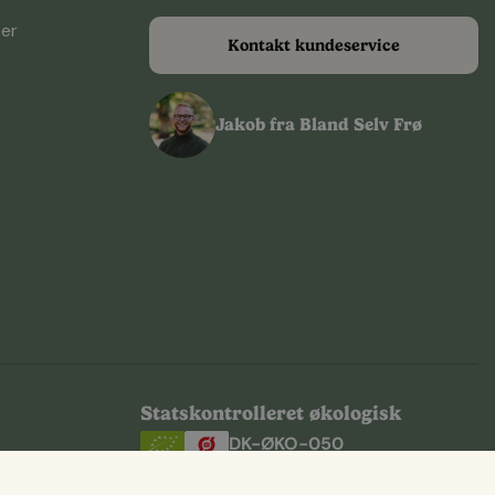
ser
Kontakt kundeservice
Jakob fra Bland Selv Frø
Statskontrolleret økologisk
DK-ØKO-050