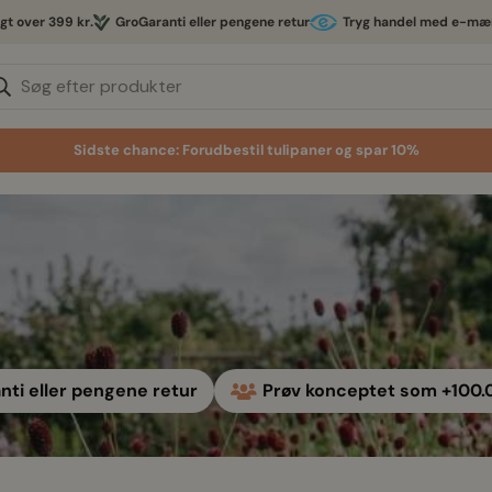
agt over 399 kr.
GroGaranti eller pengene retur
Tryg handel med e-mæ
Søg efter produkter
Sidste chance: Forudbestil tulipaner og spar 10%
ti eller pengene retur
Prøv konceptet som +100.