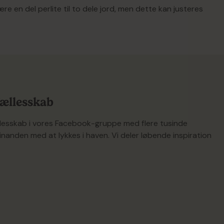
re en del perlite til to dele jord, men dette kan justeres
rtig rodudvikling. Det kan bruges i både indendørs og
 og luftcirkulation.
 fællesskab
ællesskab i vores Facebook-gruppe med flere tusinde
ar det et sted, hvor det er beskyttet mod vind.
inanden med at lykkes i haven. Vi deler løbende inspiration
e porøst. Det bruges i havearbejde for at forbedre jordens