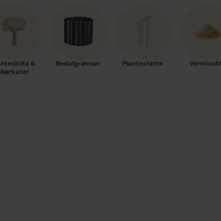
anteskilte &
Bedafgrænser
Plantestøtte
Vermiculi
Mærkater