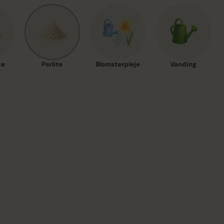
te
Perlite
Blomsterpleje
Vanding