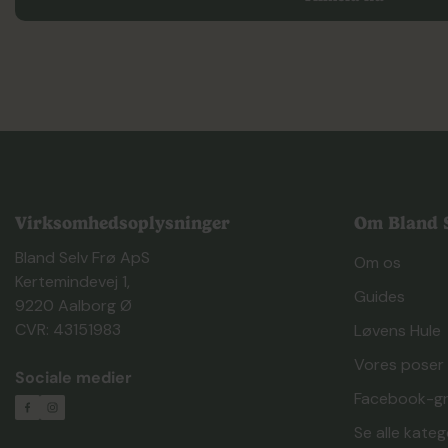
Hos Bland Selv Frø kan du finde et udvalg af perlite til plant
dine planter med at trives. Vi tilbyder hurtig levering og et
haveprojekter. Besøg også vores side om
blomsterpleje
for 
Virksomhedsoplysninger
Om Bland S
Bland Selv Frø ApS
Om os
Kertemindevej 1,
Guides
9220 Aalborg Ø
CVR: 43151983
Løvens Hule
Vores poser
Sociale medier
Facebook-g
Se alle kateg