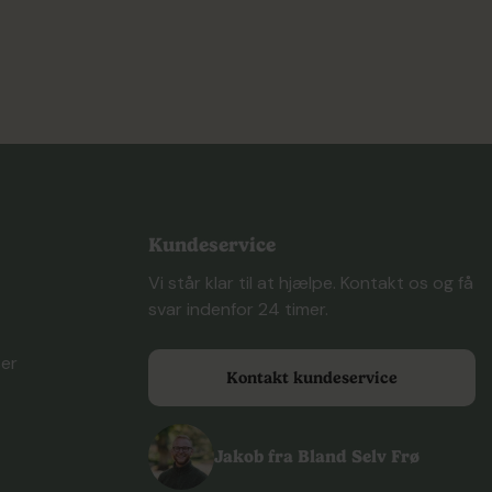
or at sikre, at du får et produkt af høj kvalitet, der hjælper
orsk vores udvalg og find den perfekte løsning til dine
Kundeservice
Vi står klar til at hjælpe. Kontakt os og få
svar indenfor 24 timer.
ser
Kontakt kundeservice
Jakob fra Bland Selv Frø