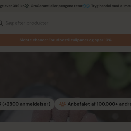
agt over 399 kr.
GroGaranti eller pengene retur
Tryg handel med e-mæ
Søg efter produkter
Sidste chance: Forudbestil tulipaner og spar 10%
 5 (+2800 anmeldelser)
Anbefalet af 100.000+ andr