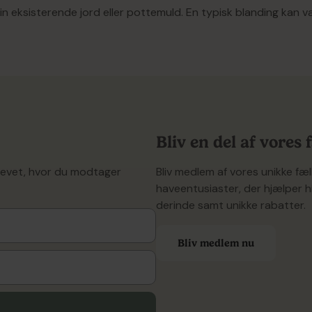
in eksisterende jord eller pottemuld. En typisk blanding kan væ
spiring, da det giver en let og luftig struktur, der fremmer hu
d tung lerjord, hvor dræning kan være et problem.
plantning og ompotning, hvor det kan forbedre jordens dræning
Bliv en del af vores
revet, hvor du modtager
Bliv medlem af vores unikke f
forhindre fugtoptagelse. Det er let og kan blæse væk, så opbev
haveentusiaster, der hjælper h
derinde samt unikke rabatter.
Bliv medlem nu
til høje temperaturer, hvilket får det til at udvide sig og bliv
rø