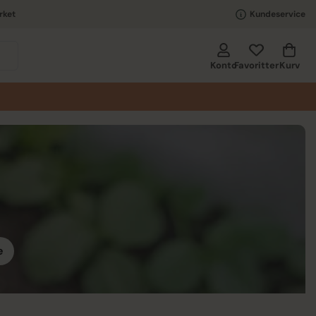
rket
Kundeservice
Kurv
Konto
Favoritter
e