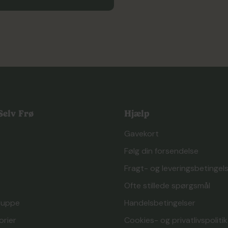
er, der passer til dine havebehov. Vores udvalg er nøje udvalgt f
 godt sortiment, så du nemt kan finde det, du har brug for. Udf
mere inspiration.
elv Frø
Hjælp
Gavekort
Følg din forsendelse
Fragt- og leveringsbetingel
Ofte stillede spørgsmål
ruppe
Handelsbetingelser
orier
Cookies- og privatlivspolitik