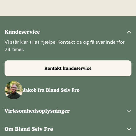
velsmagende hoveder til din køkkenhave.
Husk at udforske vores andre
frø
, herunder
grøntsager
,
krydderurter
og
blomster
, og find alt, hvad du behøver
for at skabe din drømmehave.
Kundeservice
Har du spørgsmål eller brug for vejledning om dyrkning af
Vi står klar til at hjælpe. Kontakt os og få svar indenfor
rødkål, er du altid velkommen til at kontakte os.
24 timer.
Kontakt kundeservice
Jakob fra Bland Selv Frø
Virksomhedsoplysninger
Bland Selv Frø ApS
Kertemindevej 1,
Om Bland Selv Frø
9220 Aalborg Ø