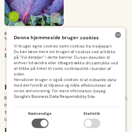
Tilføj til favoritter
Tilføjet til favoritter
Gemmer...
Rødkålsfrø
Denne hjemmeside bruger cookies
'Granat' - 40 Økologiske frø
Vi bruger egne cookies samt cookies fra tredjepart.
40 økologiske frø
DANISH
Du kan læse mere om brugen af cookies ved at klikke
Normal
19,95 kr.
på ”Vis detaljer” i dette banner. Du kan desuden til
GERMAN
pris
enhver tid ændre eller tilbagetrække dit samtykke ved
at klikke på linket til vores cookiepolitik i bunden af
SWEDISH
siden.
Herudover bruger vi også cookies til at indsamle data
NORWEGIAN
med det formål at tilpasse og måle effektiviteten af
Rødkål frø
DUTCH
vores annoncering. For mere information, besøg
Google's Business Data Responsibility Site
.
Rødkål er kendt for sin dybe lilla farve og sprøde struktur,
FINNISH
hvilket gør den til en dekorativ og velsmagende tilføjelse
POLISH
til køkkenhaven. Med de rette rødkål frø kan du nemt
Nødvendige
Statistik
dyrke dine egne sunde og robuste rødkål planter.
FRENCH
Hvad er rødkål?