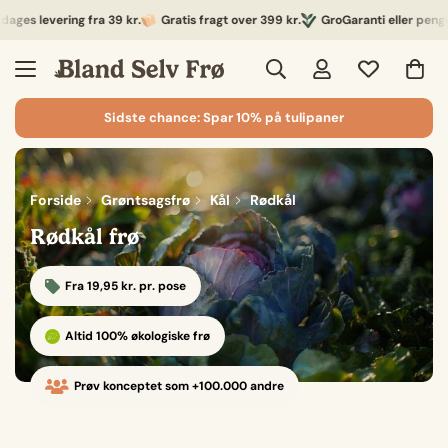
s levering fra 39 kr.
Gratis fragt over 399 kr.
GroGaranti eller pengene 
Sidste chance: Spar 10% på tulipaner
Forside
Grøntsagsfrø
Kål
Rødkål
Rødkål frø
Fra 19,95 kr. pr. pose
Altid 100% økologiske frø
Prøv konceptet som +100.000 andre