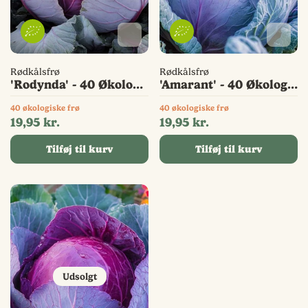
Tilføj til favoritter
Tilføjet til favoritter
Gemmer...
Tilføj 
Tilføje
Gemme
Rødkålsfrø
Rødkålsfrø
'Rodynda' - 40 Økologiske frø
'Amarant' - 40 Økologiske frø
40 økologiske frø
40 økologiske frø
Normal
Normal
19,95 kr.
19,95 kr.
pris
pris
Tilføj til kurv
Tilføj til kurv
Udsolgt