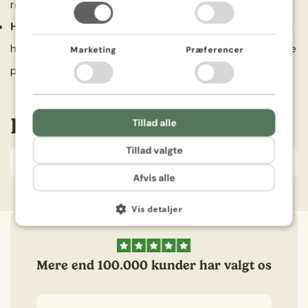
rødder.
FRENCH
Høst:
Følg planternes udvikling i potter og beholdere, og
høst, når de er klar. Oplev glæden ved at dyrke dine egne
Marketing
Præferencer
planter fra frø til høst.
Information
Tillad alle
Tillad valgte
Antal
1 stk.
Afvis alle
Vis detaljer
Mere end 100.000 kunder har valgt os