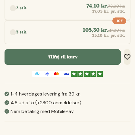
74,10 kr.
78,00 kr.
2 stk.
37,05 kr. pr. stk.
-10%
105,30 kr.
117,00 kr.
3 stk.
35,10 kr. pr. stk.
Tilføj til kurv
Tilf
Tilf
Gem
1-4 hverdages levering fra 39 kr.
4.8 ud af 5 (+2800 anmeldelser)
Nem betaling med MobilePay