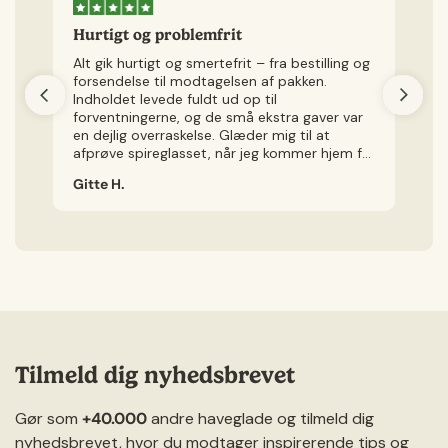
Hurtigt og problemfrit
H
Alt gik hurtigt og smertefrit – fra bestilling og
Je
forsendelse til modtagelsen af pakken.
v
Indholdet levede fuldt ud op til
kø
forventningerne, og de små ekstra gaver var
ly
en dejlig overraskelse. Glæder mig til at
Je
afprøve spireglasset, når jeg kommer hjem fra
ig
ferie.
Gitte H.
Ch
Tilmeld dig nyhedsbrevet
Gør som
+40.000
andre haveglade og tilmeld dig
nyhedsbrevet, hvor du modtager inspirerende tips og