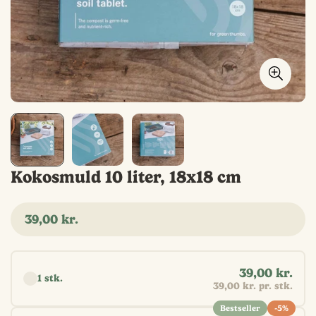
Kokosmuld 10 liter, 18x18 cm
Normal
39,00 kr.
pris
Vælg antal
39,00 kr.
1 stk.
39,00 kr. pr. stk.
Bestseller
-5%