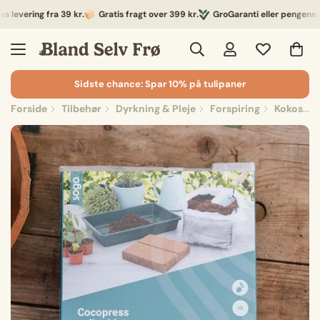
evering fra 39 kr.
Gratis fragt over 399 kr.
GroGaranti eller pengene ret
Sidste chance: Spar 10% på tulipaner
Forside
Tilbehør
Dyrkning & Pleje
Forspiring
Kokosmuld 10 liter, 18x18 cm