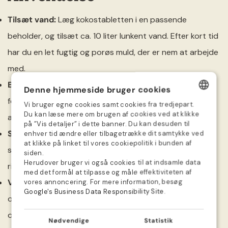
Tilsæt vand:
Læg kokostabletten i en passende
beholder, og tilsæt ca. 10 liter lunkent vand. Efter kort tid
har du en let fugtig og porøs muld, der er nem at arbejde
med.
Brug:
Anvend kokosmulden i potter og krukker, til
Denne hjemmeside bruger cookies
forspiring eller som jordforbedring i haven eller på
Vi bruger egne cookies samt cookies fra tredjepart.
DANISH
Du kan læse mere om brugen af cookies ved at klikke
altanen.
på ”Vis detaljer” i dette banner. Du kan desuden til
GERMAN
Såning:
Så frø direkte i den fugtige kokosmuld. Den rene
enhver tid ændre eller tilbagetrække dit samtykke ved
at klikke på linket til vores cookiepolitik i bunden af
SWEDISH
sammensætning giver frøene en god start og mindsker
siden.
Herudover bruger vi også cookies til at indsamle data
NORWEGIAN
risikoen for sygdomme.
med det formål at tilpasse og måle effektiviteten af
DUTCH
Vanding:
Hold jorden jævnt fugtig med undgå
vores annoncering. For mere information, besøg
Google's Business Data Responsibility Site
.
overvanding. Kokosmuld dræner godt og forebygger
FINNISH
overvanding, hvilket bidrager til sunde og veludviklede
POLISH
Nødvendige
Statistik