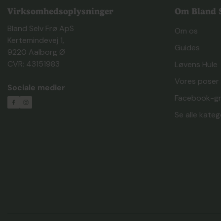
Virksomhedsoplysninger
Om Bland S
Bland Selv Frø ApS
Om os
Kertemindevej 1,
Guides
9220 Aalborg Ø
CVR: 43151983
Løvens Hule
Vores poser
Sociale medier
Facebook-g
Se alle kateg