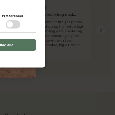
DUTCH
FINNISH
er
Fantastisk webshop med
Nem han
Præferencer
imponerende...
god kva
POLISH
handle
Jeg har nu handlet fire gange hos
Jeg havd
er
denne webshop og har netop lagt
med at h
FRENCH
en forudbestilling på blomsterløg
Bestillin
det,
til foråret. Hver eneste gang har
kom hurt
oplevelsen været helt i top.
høj kvali
llad alle
igt
Udvalget af knolde, løg og frø er
øsning,
både stort og alsidigt – perfekt til
Mette S.
Linda E.
lem.
både blomsterhaven og
køkkenhaven. Hjemmesiden er
overskuelig, inspirerende og nem at
navigere i, så det er en fornøjelse
at gå på opdagelse efter nye
planter. Til hvert produkt er der
udførlige beskrivelser og
pasningsvejledninger, hvilket gør
det enkelt at vælge de rette
planter og få succes med dem.