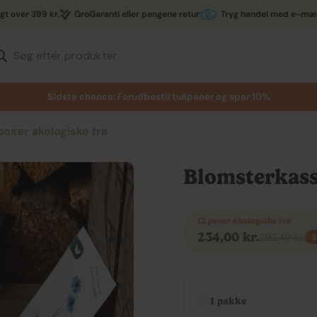
agt over 399 kr.
GroGaranti eller pengene retur
Tryg handel med e-mæ
Søg efter produkter
Sidste chance: Forudbestil tulipaner og spar 10%
oser økologiske frø
Blomsterkas
12 poser økologiske frø
234,00 kr.
293,40 kr.
Udsalgspris
Normal
S
pris
Vælg antal
1 pakke