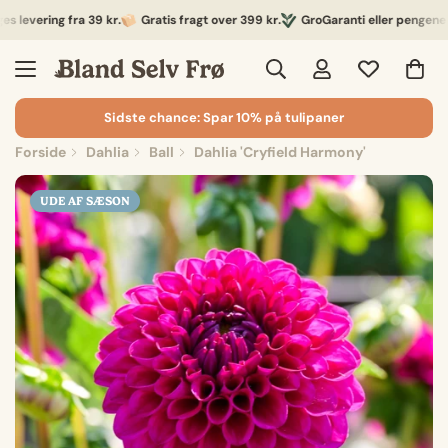
vering fra 39 kr.
Gratis fragt over 399 kr.
GroGaranti eller pengene retu
Sidste chance: Spar 10% på tulipaner
Forside
Dahlia
Ball
Dahlia 'Cryfield Harmony'
UDE AF SÆSON