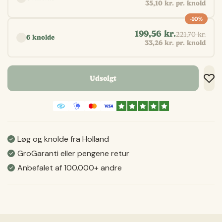
35,10 kr. pr. knold
-10%
199,56 kr.
221,70 kr.
6 knolde
33,26 kr. pr. knold
Udsolgt
Tilf
Tilf
Gem
Løg og knolde fra Holland
GroGaranti eller pengene retur
Anbefalet af 100.000+ andre