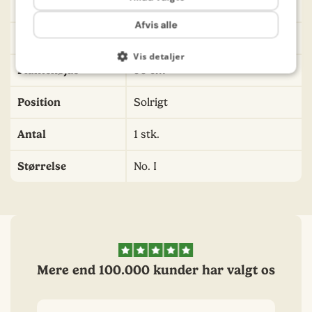
Sådybde
10-15 cm
Afvis alle
Såafstand
50 cm
Vis detaljer
Plantehøjde
90 cm
Position
Solrigt
Antal
1 stk.
Størrelse
No. I
Mere end 100.000 kunder har valgt os