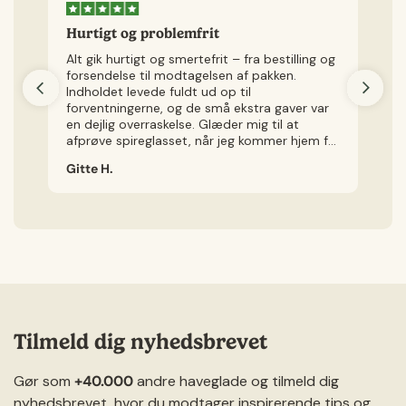
Hurtigt og problemfrit
H
Alt gik hurtigt og smertefrit – fra bestilling og
Je
forsendelse til modtagelsen af pakken.
v
Indholdet levede fuldt ud op til
kø
forventningerne, og de små ekstra gaver var
ly
en dejlig overraskelse. Glæder mig til at
Je
afprøve spireglasset, når jeg kommer hjem fra
ig
ferie.
Gitte H.
Ch
Tilmeld dig nyhedsbrevet
Gør som
+40.000
andre haveglade og tilmeld dig
nyhedsbrevet, hvor du modtager inspirerende tips og