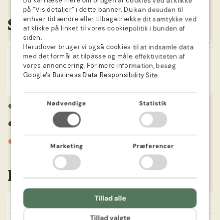
Du kan læse mere om brugen af cookies ved at klikke
på ”Vis detaljer” i dette banner. Du kan desuden til
GERMAN
enhver tid ændre eller tilbagetrække dit samtykke ved
Såkalender
at klikke på linket til vores cookiepolitik i bunden af
SWEDISH
siden.
JAN
FEB
MAR
APR
MAJ
JUN
JUL
AUG
SEP
OKT
NOV
DEC
Herudover bruger vi også cookies til at indsamle data
NORWEGIAN
med det formål at tilpasse og måle effektiviteten af
DUTCH
vores annoncering. For mere information, besøg
Google's Business Data Responsibility Site
.
FINNISH
POLISH
●
Nødvendige
Statistik
Forspiring
FRENCH
●
Plantning
●
Blomstrer
Marketing
Præferencer
Information
Tillad alle
Farve
Lilla
Tillad valgte