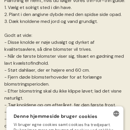
Plantning er nemt, hvis du følger vores trin-for-trin guide:
1. Vælg et solrigt sted i din have.
2. Plant i den angivne dybde med den spidse side opad.
3. Dæk knoldene med jord og vand grundigt.
Godt at vide:
- Disse knolde er nøje udvalgt og dyrket af
kvalitetsavlere, så dine blomster vil trives.
- Når de første blomster viser sig, tilsæt en gødning med
lavt kvælstofindhold.
- Støt dahliaer, der er højere end 60 cm.
- Fjern døde blomsterhoveder for at forlænge
blomstringsperioden.
- Efter blomstring skal du ikke klippe løvet; lad det visne
naturligt.
- Tag knoldene op om efteråret, før den første frost.
- Opbevar dem på et køligt, tørt og frostfrit sted.
Denne hjemmeside bruger cookies
- Plant igen næste år ved at følge instruktionerne
Vi bruger egne cookies samt cookies fra tredjepart.
ovenfor.
DANISH