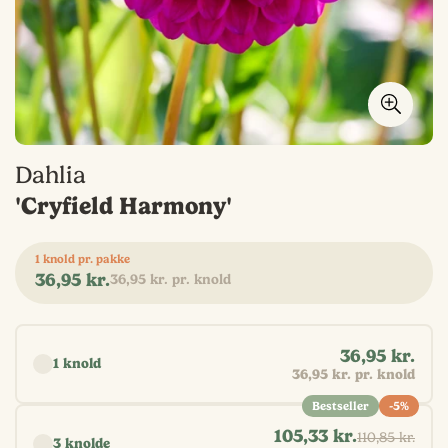
Dahlia
'Cryfield Harmony'
1 knold pr. pakke
Normal
36,95 kr.
36,95 kr. pr. knold
pris
Vælg antal
36,95 kr.
1 knold
36,95 kr. pr. knold
Bestseller
-5%
105,33 kr.
110,85 kr.
3 knolde