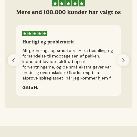
Mere end 100.000 kunder har valgt os
Hurtigt og problemfrit
H
Alt gik hurtigt og smertefrit – fra bestilling og
Je
forsendelse til modtagelsen af pakken.
v
Indholdet levede fuldt ud op til
kø
forventningerne, og de små ekstra gaver var
ly
en dejlig overraskelse. Glæder mig til at
Je
afprøve spireglasset, når jeg kommer hjem fra
ig
ferie.
Gitte H.
Ch