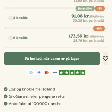
31,95 kr. pr. knold
Bestseller
-5%
91,08 kr.
95,85 kr.
3 knolde
30,35 kr. pr. knold
-10%
172,56 kr.
191,70 kr.
6 knolde
28,76 kr. pr. knold
Få besked, når varen er på lager
Tilf
Tilf
Gem
Løg og knolde fra Holland
GroGaranti eller pengene retur
Anbefalet af 100.000+ andre