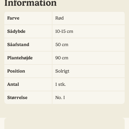
Information
Farve
Rød
Sådybde
10-15 cm
Såafstand
50 cm
Plantehøjde
90 cm
Position
Solrigt
Antal
1 stk.
Størrelse
No. I