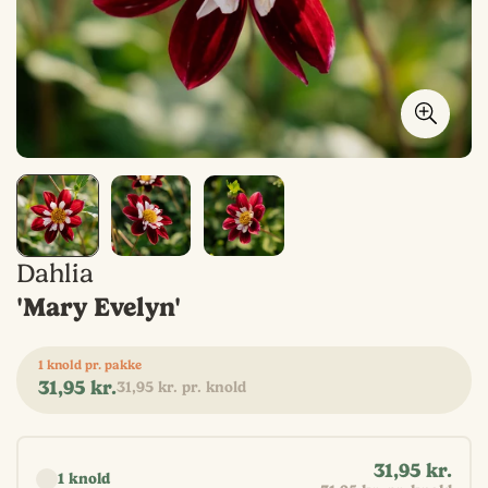
Dahlia
'Mary Evelyn'
1 knold pr. pakke
Normal
31,95 kr.
31,95 kr. pr. knold
pris
Vælg antal
31,95 kr.
1 knold