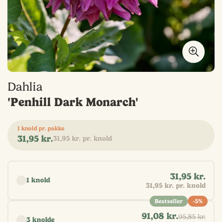
Dahlia
'Penhill Dark Monarch'
1 knold pr. pakke
Normal
31,95 kr.
31,95 kr. pr. knold
pris
Vælg antal
31,95 kr.
1 knold
31,95 kr. pr. knold
Bestseller
-5%
91,08 kr.
95,85 kr.
3 knolde