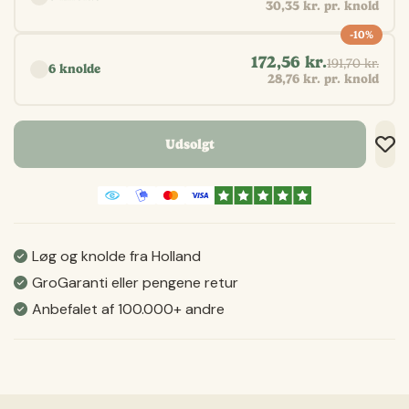
30,35 kr. pr. knold
-10%
172,56 kr.
191,70 kr.
6 knolde
28,76 kr. pr. knold
Udsolgt
Tilf
Tilf
Gem
Løg og knolde fra Holland
GroGaranti eller pengene retur
Anbefalet af 100.000+ andre