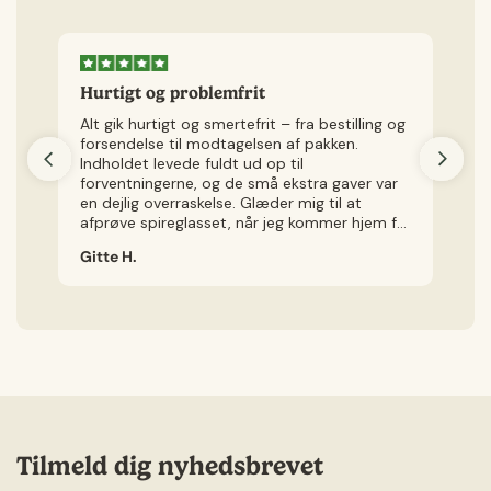
Hurtigt og problemfrit
H
Alt gik hurtigt og smertefrit – fra bestilling og
Je
forsendelse til modtagelsen af pakken.
v
Indholdet levede fuldt ud op til
kø
forventningerne, og de små ekstra gaver var
ly
en dejlig overraskelse. Glæder mig til at
Je
afprøve spireglasset, når jeg kommer hjem fra
ig
ferie.
Gitte H.
Ch
Tilmeld dig nyhedsbrevet