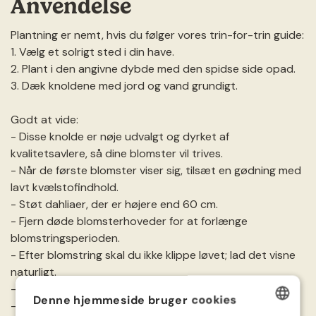
Anvendelse
Plantning er nemt, hvis du følger vores trin-for-trin guide:
1. Vælg et solrigt sted i din have.
2. Plant i den angivne dybde med den spidse side opad.
3. Dæk knoldene med jord og vand grundigt.
Godt at vide:
- Disse knolde er nøje udvalgt og dyrket af
kvalitetsavlere, så dine blomster vil trives.
- Når de første blomster viser sig, tilsæt en gødning med
lavt kvælstofindhold.
- Støt dahliaer, der er højere end 60 cm.
- Fjern døde blomsterhoveder for at forlænge
blomstringsperioden.
- Efter blomstring skal du ikke klippe løvet; lad det visne
naturligt.
- Tag knoldene op om efteråret, før den første frost.
Denne hjemmeside bruger cookies
- Opbevar dem på et køligt, tørt og frostfrit sted.