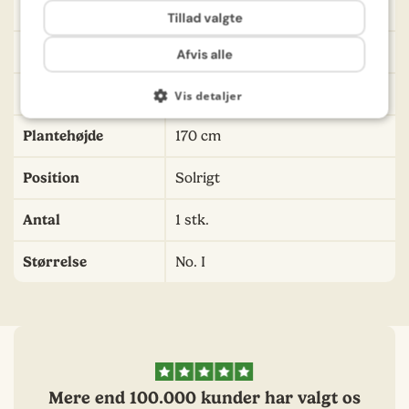
Farve
Lyserød
Tillad valgte
Ved deltagelse siger du ja til at modtage e-mails fra
Bland Selv Frø med tilbud, tips og nyheder om frø,
Sådybde
10-15 cm
Afvis alle
løg og blomster. Du kan til enhver tid afmelde dig.
Læs vores
privatlivspolitik
.
Såafstand
50 cm
Vis detaljer
Plantehøjde
170 cm
Position
Solrigt
Antal
1 stk.
Størrelse
No. I
Mere end 100.000 kunder har valgt os