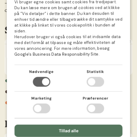
Vi bruger egne cookies samt cookies fra tredjepart.
- Plant igen næste år ved at følge instruktionerne
DANISH
Du kan læse mere om brugen af cookies ved at klikke
ovenfor.
på ”Vis detaljer” i dette banner. Du kan desuden til
GERMAN
enhver tid ændre eller tilbagetrække dit samtykke ved
at klikke på linket til vores cookiepolitik i bunden af
Såkalender
SWEDISH
siden.
Herudover bruger vi også cookies til at indsamle data
NORWEGIAN
JAN
FEB
MAR
APR
MAJ
JUN
JUL
AUG
SEP
OKT
NOV
DEC
med det formål at tilpasse og måle effektiviteten af
DUTCH
vores annoncering. For mere information, besøg
Google's Business Data Responsibility Site
.
FINNISH
Vind en gave i din ordre 🎁
POLISH
Nødvendige
Statistik
Se med det samme, om du har vundet.
●
Tilmeld dig herunder 👇
FRENCH
Forspiring
Fornavn
●
Plantning
Marketing
Præferencer
●
Blomstrer
E-mail
Information
Tillad alle
Se om du har vundet 👀