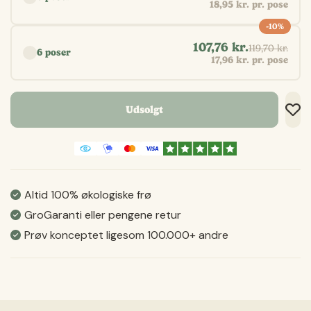
18,95 kr. pr. pose
-10%
107,76 kr.
119,70 kr.
6 poser
17,96 kr. pr. pose
Udsolgt
Tilf
Tilf
Gem
Altid 100% økologiske frø
GroGaranti eller pengene retur
Prøv konceptet ligesom 100.000+ andre