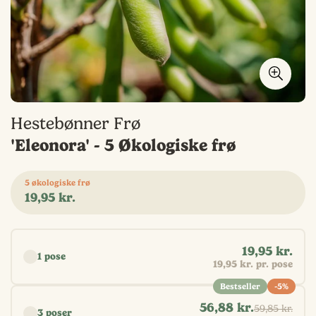
Hestebønner Frø
'Eleonora' - 5 Økologiske frø
5 økologiske frø
Normal
19,95 kr.
pris
Vælg antal
19,95 kr.
1 pose
19,95 kr. pr. pose
Bestseller
-5%
56,88 kr.
59,85 kr.
3 poser