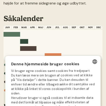
højde for at fremme sidegrene og øge udbyttet.
Såkalender
JAN
FEB
MAR
APR
MAJ
JUN
JUL
AUG
SEP
OKT
NOV
DEC
●
Denne hjemmeside bruger cookies
Forspiring
Vi bruger egne cookies samt cookies fra tredjepart.
●
Omplantning
DANISH
Du kan læse mere om brugen af cookies ved at klikke
på ”Vis detaljer” i dette banner. Du kan desuden til
●
Plantning
GERMAN
enhver tid ændre eller tilbagetrække dit samtykke ved
●
at klikke på linket til vores cookiepolitik i bunden af
SWEDISH
Høstes
siden.
Herudover bruger vi også cookies til at indsamle data
NORWEGIAN
med det formål at tilpasse og måle effektiviteten af