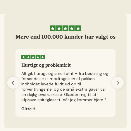
Mere end 100.000 kunder har valgt os
Hurtigt og problemfrit
H
Alt gik hurtigt og smertefrit – fra bestilling og
Je
forsendelse til modtagelsen af pakken.
v
Indholdet levede fuldt ud op til
kø
forventningerne, og de små ekstra gaver var
ly
en dejlig overraskelse. Glæder mig til at
Je
afprøve spireglasset, når jeg kommer hjem fra
ig
ferie.
Gitte H.
Ch