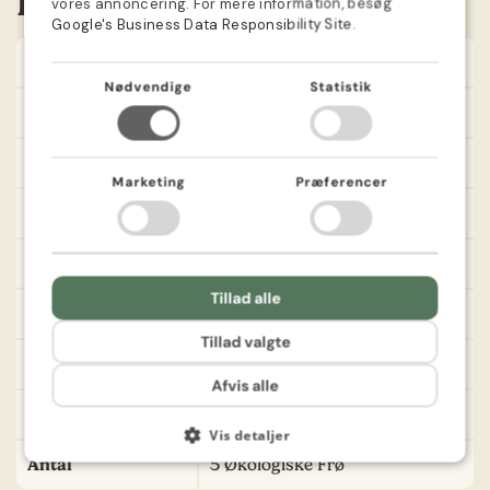
Information
DUTCH
vores annoncering. For mere information, besøg
Google's Business Data Responsibility Site
.
FINNISH
Latin
Vicia faba
POLISH
Nødvendige
Statistik
Farve
Grøn
FRENCH
Sådybde
5-7 cm
Marketing
Præferencer
Såafstand
60x20 cm
Plantehøjde
90-100 cm
Tillad alle
Position
Solrigt
Tillad valgte
Spiretid
Omkring 8-14 dage
Afvis alle
Spireprocent
99%
Vis detaljer
Antal
5 Økologiske Frø