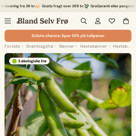
vering fra 39 kr.
Gratis fragt over 399 kr.
GroGaranti eller pengene retu
Sidste chance: Spar 10% på tulipaner
Forside
Grøntsagsfrø
Bønner
Hestebønner
Hestebønner Frø 'Eleonora' - 5 Økologiske frø
5 økologiske frø