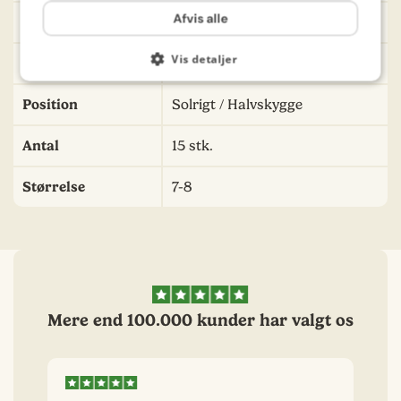
Afvis alle
Såafstand
8 cm
Vis detaljer
Plantehøjde
15 cm
Position
Solrigt / Halvskygge
Antal
15 stk.
Størrelse
7-8
Mere end 100.000 kunder har valgt os