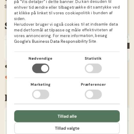
på ”Vis detaljer” i dette banner. Du kan desuden til
GERMAN
Spis ikke prydløg.
enhver tid ændre eller tilbagetrække dit samtykke ved
at klikke på linket til vores cookiepolitik i bunden af
SWEDISH
siden.
Såkalender
Herudover bruger vi også cookies til at indsamle data
NORWEGIAN
med det formål at tilpasse og måle effektiviteten af
DUTCH
vores annoncering. For mere information, besøg
JAN
FEB
MAR
APR
MAJ
JUN
JUL
AUG
SEP
OKT
NOV
DEC
Google's Business Data Responsibility Site
.
FINNISH
POLISH
Nødvendige
Statistik
●
FRENCH
Plantning
●
Blomstrer
Marketing
Præferencer
Information
Farve
Hvid
Tillad alle
Sådybde
5 cm
Tillad valgte