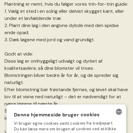
Plantning er nemt, hvis du følger vores trin-for-trin guide:
1. Vælg et sted i en solrig eller delvist skygget kant, eller
under et løvfældende træ.
2. Plant dine løg i den angivne dybde med den spidse
ende opad.
3. Dæk løgene med jord og vand grundigt.
Godt at vide:
Disse løg er omhyggeligt udvalgt og dyrket af
kvalitetsavlere, så dine blomster vil trives.
Blomstringen bliver bedre år for år, og de spreder sig
naturligt.
Efter blomstring bør frøstande fjernes, og løvet skal have
lov til at visne ned naturligt – det er nødvendigt for at
nære løgene til næste år.
Sørg for at kontrollere og opretholde jordens fugtighed,
Denne hjemmeside bruger cookies
især i tørre perioder.
Vi bruger egne cookies samt cookies fra tredjepart.
DANISH
Du kan læse mere om brugen af cookies ved at klikke
Vigtigt: