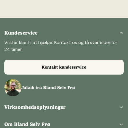
Kundeservice
Vi står klar til at hjælpe. Kontakt os og få svar indenfor
24 timer.
Kontakt kundeservice
Jakob fra Bland Selv Frø
Virksomhedsoplysninger
Bland Selv Frø ApS
Kertemindevej 1,
Om Bland Selv Frø