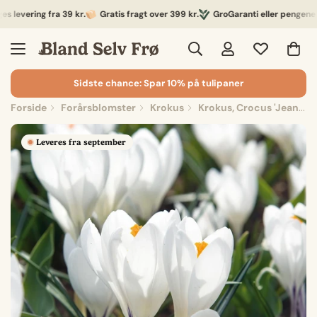
vering fra 39 kr.
Gratis fragt over 399 kr.
GroGaranti eller pengene retu
Sidste chance: Spar 10% på tulipaner
Forside
Forårsblomster
Krokus
Krokus, Crocus 'Jeanne d'Arc'
Leveres fra september