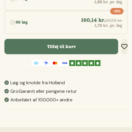
1,88 kr. pr. løg
-19%
160,14 kr.
197,70 kr.
90 løg
1,78 kr. pr. løg
Tilføj til kurv
Tilf
Tilf
Gem
Løg og knolde fra Holland
GroGaranti eller pengene retur
Anbefalet af 100.000+ andre