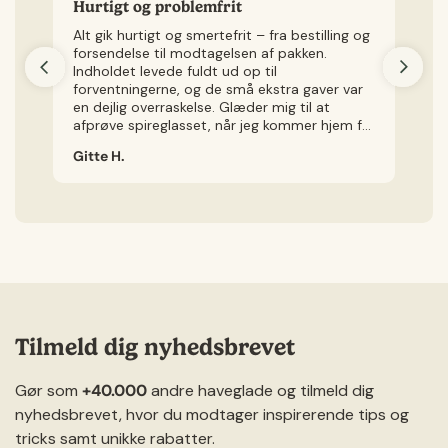
Hurtigt og problemfrit
H
Alt gik hurtigt og smertefrit – fra bestilling og
Je
forsendelse til modtagelsen af pakken.
v
Indholdet levede fuldt ud op til
kø
forventningerne, og de små ekstra gaver var
ly
en dejlig overraskelse. Glæder mig til at
Je
afprøve spireglasset, når jeg kommer hjem fra
ig
ferie.
Gitte H.
Ch
Tilmeld dig nyhedsbrevet
Gør som
+40.000
andre haveglade og tilmeld dig
nyhedsbrevet, hvor du modtager inspirerende tips og
tricks samt unikke rabatter.