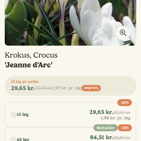
Krokus, Crocus
'Jeanne d'Arc'
15 løg pr. pakke
29,65 kr.
32,95 kr.
1,97 kr. pr. løg
Udsalgspris
Normal
SPAR
10%
pris
-10%
Vælg antal
29,65 kr.
32,95 kr.
15 løg
1,98 kr. pr. løg
Bestseller
-15%
84,51 kr.
98,85 kr.
45 løg