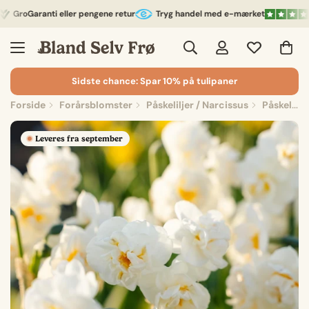
GroGaranti eller pengene retur
Tryg handel med e-mærket
Sidste chance: Spar 10% på tulipaner
Forside
Forårsblomster
Påskeliljer / Narcissus
Påskelilje, Narcissus 'Bridal Crown'
Leveres fra september