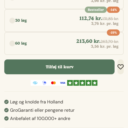
3,96 kr. pr. løg
Bestseller
-14%
112,74 kr.
131,85 kr.
30 løg
3,76 kr. pr. løg
-19%
213,60 kr.
263,70 kr.
60 løg
3,56 kr. pr. løg
Tilføj til kurv
Tilf
Tilf
Gem
Løg og knolde fra Holland
GroGaranti eller pengene retur
Anbefalet af 100.000+ andre