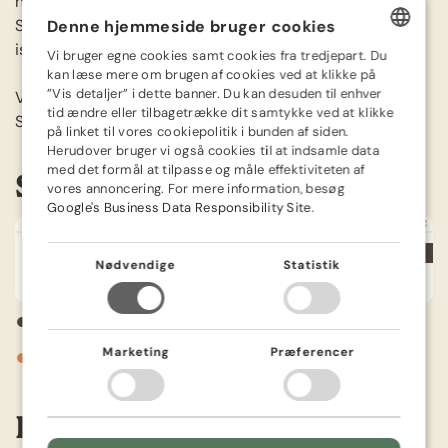
nære løgene til næste år.
Sørg for at kontrollere og opretholde jordens fugtighed,
Denne hjemmeside bruger cookies
især i tørre perioder.
Vi bruger egne cookies samt cookies fra tredjepart. Du
DANISH
kan læse mere om brugen af cookies ved at klikke på
”Vis detaljer” i dette banner. Du kan desuden til enhver
Vigtigt:
GERMAN
tid ændre eller tilbagetrække dit samtykke ved at klikke
Spis ikke prydløg. Kan virke hudirriterende.
på linket til vores cookiepolitik i bunden af siden.
SWEDISH
Herudover bruger vi også cookies til at indsamle data
med det formål at tilpasse og måle effektiviteten af
NORWEGIAN
Såkalender
vores annoncering. For mere information, besøg
DUTCH
Google's Business Data Responsibility Site
.
JAN
FEB
MAR
APR
MAJ
JUN
JUL
AUG
SEP
OKT
NOV
DEC
FINNISH
Nødvendige
Statistik
POLISH
FRENCH
●
Plantning
●
Marketing
Præferencer
Blomstrer
Information