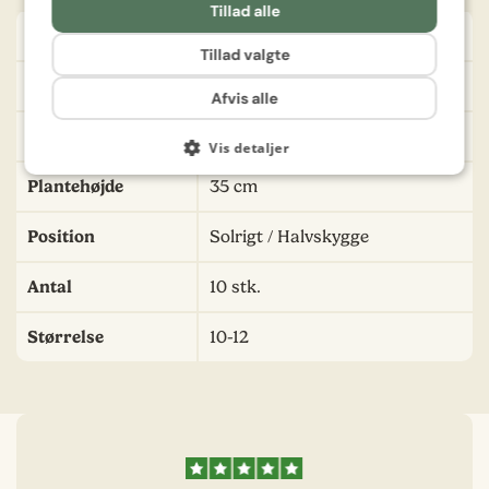
Tillad alle
Farve
Orange, Hvid
Tillad valgte
Sådybde
10 cm
Afvis alle
Såafstand
15 cm
Vis detaljer
Plantehøjde
35 cm
Position
Solrigt / Halvskygge
Antal
10 stk.
Størrelse
10-12