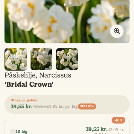
Påskelilje, Narcissus
'Bridal Crown'
10 løg pr. pakke
39,55 kr.
43,95 kr.
3,95 kr. pr. løg
Udsalgspris
Normal
SPAR
10%
pris
-10%
Vælg antal
39,55 kr.
43,95 kr.
10 løg