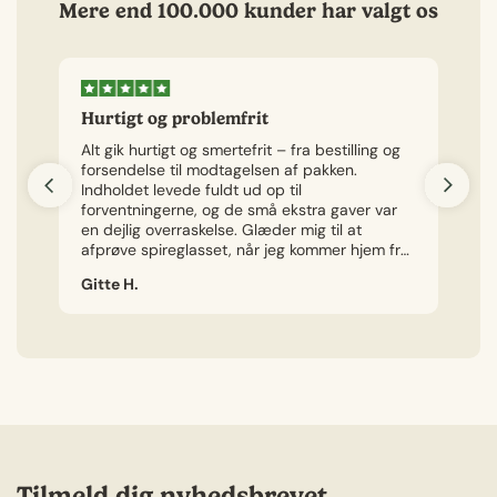
Mere end 100.000 kunder har valgt os
Hurtigt og problemfrit
H
Alt gik hurtigt og smertefrit – fra bestilling og
Je
forsendelse til modtagelsen af pakken.
vi
Indholdet levede fuldt ud op til
kø
forventningerne, og de små ekstra gaver var
ly
en dejlig overraskelse. Glæder mig til at
ha
afprøve spireglasset, når jeg kommer hjem fra
ferie.
Gitte H.
Ch
Tilmeld dig nyhedsbrevet