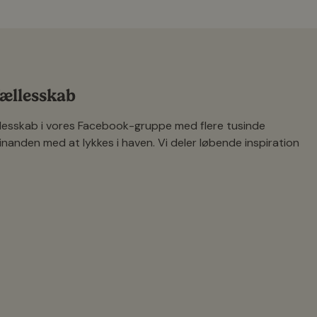
udførlige beskrivelser og
pasningsvejledninger, hvilket gør
det enkelt at vælge de rette
planter og få succes med dem.
 fællesskab
ællesskab i vores Facebook-gruppe med flere tusinde
inanden med at lykkes i haven. Vi deler løbende inspiration