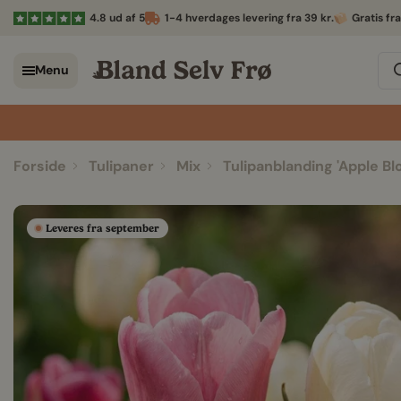
4.8 ud af 5
1-4 hverdages levering fra 39 kr.
Gratis fr
Menu
Forside
Tulipaner
Mix
Tulipanblanding 'Apple B
Leveres fra september