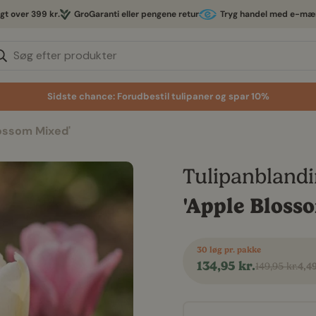
agt over 399 kr.
GroGaranti eller pengene retur
Tryg handel med e-mæ
Søg efter produkter
Sidste chance: Forudbestil tulipaner og spar 10%
lossom Mixed'
Tulipanbland
'Apple Bloss
30 løg pr. pakke
134,95 kr.
149,95 kr.
4,49
Udsalgspris
Normal
pris
Vælg antal