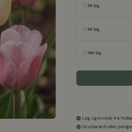
30 løg
90 løg
180 løg
Løg og knolde fra Holl
GroGaranti eller penge