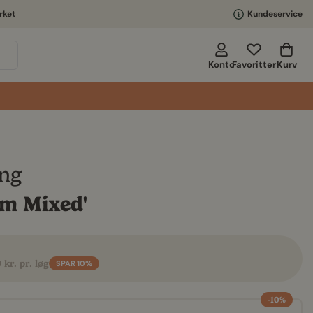
rket
Kundeservice
Kurv
Konto
Favoritter
ing
om Mixed'
 kr. pr. løg
SPAR
10%
-10%