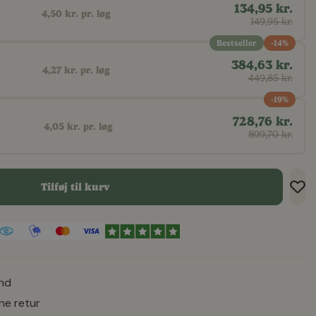
134,95 kr.
4,50 kr. pr. løg
149,95 kr.
Bestseller
-14%
384,63 kr.
4,27 kr. pr. løg
449,85 kr.
-19%
728,76 kr.
4,05 kr. pr. løg
899,70 kr.
Tilføj til kurv
Tilf
Tilf
Gem
and
ne retur