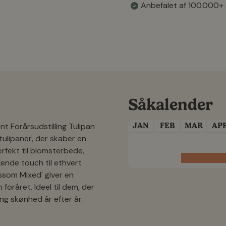
Anbefalet af 100.000+
Såkalender
JAN
FEB
MAR
AP
nt Forårsudstilling Tulipan
tulipaner, der skaber en
erfekt til blomsterbede,
skende touch til ethvert
ssom Mixed' giver en
foråret. Ideel til dem, der
ng skønhed år efter år.