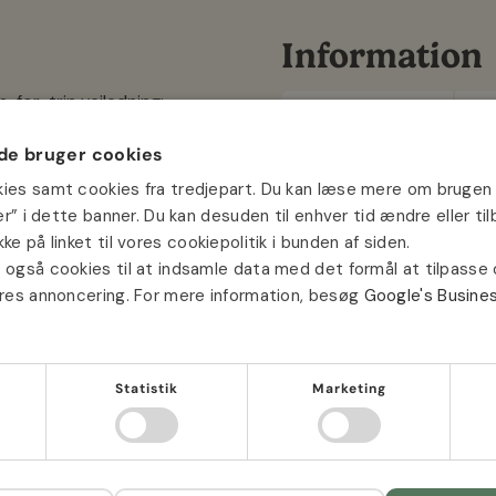
Information
n-for-trin vejledning:
Farve
Fle
e bruger cookies
 under et løvfældende træ.
Sådybde
10 
kies samt cookies fra tredjepart. Du kan læse mere om brugen 
jer” i dette banner. Du kan desuden til enhver tid ændre eller t
Såafstand
12 
ke på linket til vores cookiepolitik i bunden af siden.
re, så dine blomster vil
Plantehøjde
50 
 også cookies til at indsamle data med det formål at tilpasse
dene visne naturligt. Det er
ores annoncering. For mere information, besøg
Google's Busine
ted og plante de største
Position
Sol
dfugtigheden, især i tørt
Antal
30 
Statistik
Marketing
Størrelse
10-1