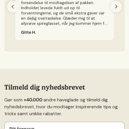
forsendelse til modtagelsen af pakken.
v
Indholdet levede fuldt ud op til
kø
forventningerne, og de små ekstra gaver var
ly
en dejlig overraskelse. Glæder mig til at
Je
afprøve spireglasset, når jeg kommer hjem fra
ig
ferie.
Gitte H.
Ch
Tilmeld dig nyhedsbrevet
Gør som
+40.000
andre haveglade og tilmeld dig
nyhedsbrevet, hvor du modtager inspirerende tips og
tricks samt unikke rabatter.