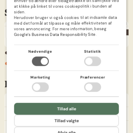
enhver tid ændre eller tilbagetrække dit samtykke ved
at klikke på linket til vores cookiepolitik i bunden af
SWEDISH
Såkalender
siden.
Herudover bruger vi også cookies til at indsamle data
NORWEGIAN
med det formål at tilpasse og måle effektiviteten af
JAN
FEB
MAR
APR
MAJ
JUN
JUL
AUG
SEP
OKT
NOV
DEC
DUTCH
vores annoncering. For mere information, besøg
Google's Business Data Responsibility Site
.
FINNISH
Vind en gave i din ordre 🎁
POLISH
●
Nødvendige
Statistik
Plantning
Se med det samme, om du har vundet.
Tilmeld dig herunder 👇
FRENCH
●
Blomstrer
Fornavn
Marketing
Præferencer
Information
E-mail
Farve
Flerfarvet
Tillad alle
Se om du har vundet 👀
Sådybde
10 cm
Tillad valgte
Ved deltagelse siger du ja til at modtage e-mails fra
Såafstand
12 cm
Bland Selv Frø med tilbud, tips og nyheder om frø,
Afvis alle
løg og blomster. Du kan til enhver tid afmelde dig.