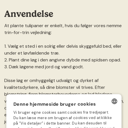
Anvendelse
At plante tulipaner er enkelt, hvis du følger vores nemme
trin-for-trin vejledning:
1. Vælg et sted i en solrig eller delvis skyggefuld bed, eller
under et løvfældende træ.
2. Plant dine løg i den angivne dybde med spidsen opad.
3. Dæk løgene med jord og vand godt.
Disse løg er omhyggeligt udvalgt og dyrket af
kvalitetsdyrkere, så dine blomster vil trives. Efter
blomstring, fjern blomsterhovederne og lad bladene
visne naturligt. Det er bedst at høste dem om sommeren,
Denne hjemmeside bruger cookies
opbevare dem et tørt sted og plante de største løg om
Vi bruger egne cookies samt cookies fra tredjepart.
efteråret. Sørg for at kontrollere og vedligeholde
DANISH
Du kan læse mere om brugen af cookies ved at klikke
jordfugtigheden, især i tørt vejr.
på ”Vis detaljer” i dette banner. Du kan desuden til
GERMAN