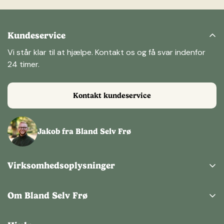
Kundeservice
Vi står klar til at hjælpe. Kontakt os og få svar indenfor
24 timer.
Kontakt kundeservice
Jakob fra Bland Selv Frø
Virksomhedsoplysninger
Bland Selv Frø ApS
Kertemindevej 1,
Om Bland Selv Frø
9220 Aalborg Ø
Om os
CVR: 43151983