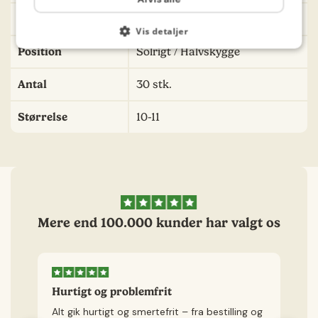
Læs vores
privatlivspolitik
.
Plantehøjde
20 cm
Vis detaljer
Position
Solrigt / Halvskygge
Antal
30 stk.
Størrelse
10-11
Mere end 100.000 kunder har valgt os
Hurtigt og problemfrit
H
Alt gik hurtigt og smertefrit – fra bestilling og
Je