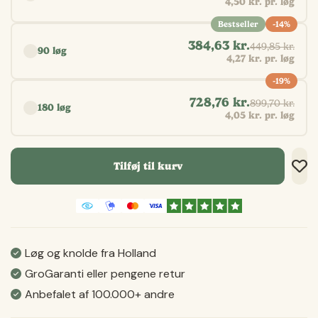
4,50 kr. pr. løg
Bestseller
-14%
384,63 kr.
449,85 kr.
90 løg
4,27 kr. pr. løg
-19%
728,76 kr.
899,70 kr.
180 løg
4,05 kr. pr. løg
Tilføj til kurv
Tilf
Tilf
Gem
Løg og knolde fra Holland
GroGaranti eller pengene retur
Anbefalet af 100.000+ andre