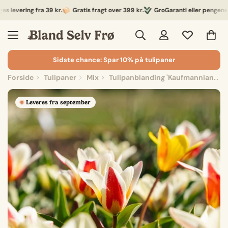
evering fra 39 kr.
Gratis fragt over 399 kr.
GroGaranti eller pengene ret
Sidste chance: Spar 10% på tulipaner
Forside
Tulipaner
Mix
Tulipanblanding 'Kaufmanniana Mixed'
Leveres fra september