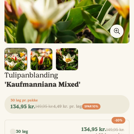
Tulipanblanding
'Kaufmanniana Mixed'
30 løg pr. pakke
134,95 kr.
149,95 kr.
4,49 kr. pr. løg
Udsalgspris
Normal
SPAR
10%
pris
-10%
Vælg antal
134,95 kr.
149,95 kr.
30 løg