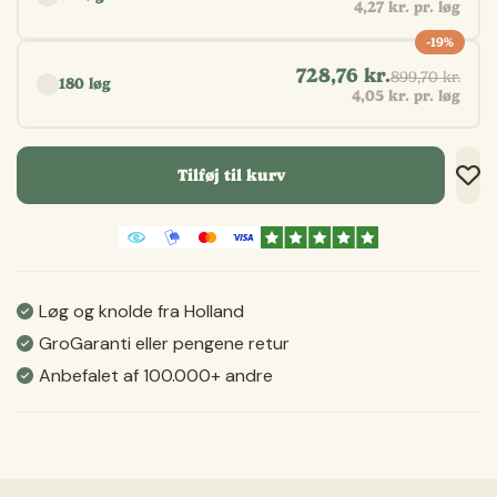
4,27 kr. pr. løg
-19%
728,76 kr.
899,70 kr.
180 løg
4,05 kr. pr. løg
Tilføj til kurv
Tilf
Tilf
Gem
Løg og knolde fra Holland
GroGaranti eller pengene retur
Anbefalet af 100.000+ andre