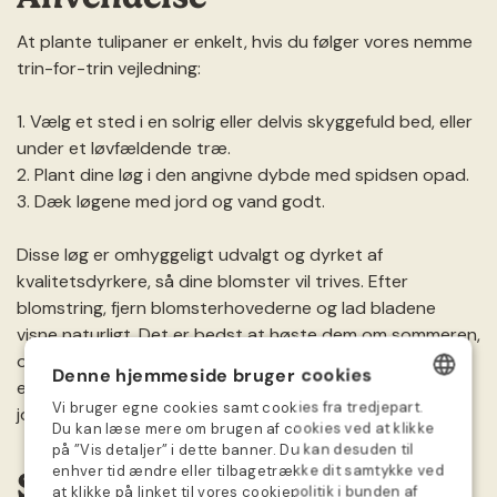
At plante tulipaner er enkelt, hvis du følger vores nemme
trin-for-trin vejledning:
1. Vælg et sted i en solrig eller delvis skyggefuld bed, eller
under et løvfældende træ.
2. Plant dine løg i den angivne dybde med spidsen opad.
3. Dæk løgene med jord og vand godt.
Disse løg er omhyggeligt udvalgt og dyrket af
kvalitetsdyrkere, så dine blomster vil trives. Efter
blomstring, fjern blomsterhovederne og lad bladene
visne naturligt. Det er bedst at høste dem om sommeren,
opbevare dem et tørt sted og plante de største løg om
Denne hjemmeside bruger cookies
efteråret. Sørg for at kontrollere og vedligeholde
Vi bruger egne cookies samt cookies fra tredjepart.
jordfugtigheden, især i tørt vejr.
DANISH
Du kan læse mere om brugen af cookies ved at klikke
på ”Vis detaljer” i dette banner. Du kan desuden til
GERMAN
enhver tid ændre eller tilbagetrække dit samtykke ved
Såkalender
at klikke på linket til vores cookiepolitik i bunden af