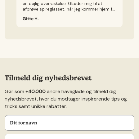
en dejlig overraskelse. Glæder mig til at
Je
afprøve spireglasset, når jeg kommer hjem fra
ig
ferie.
Gitte H.
Ch
Tilmeld dig nyhedsbrevet
Gør som
+40.000
andre haveglade og tilmeld dig
nyhedsbrevet, hvor du modtager inspirerende tips og
tricks samt unikke rabatter.