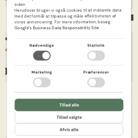
SWEDISH
siden.
JAN
FEB
MAR
APR
MAJ
JUN
JUL
AUG
SEP
OKT
NOV
DEC
Herudover bruger vi også cookies til at indsamle data
NORWEGIAN
med det formål at tilpasse og måle effektiviteten af
DUTCH
vores annoncering. For mere information, besøg
Google's Business Data Responsibility Site
.
FINNISH
●
Plantning
POLISH
Nødvendige
Statistik
●
Blomstrer
FRENCH
Vil du vind en gratis gave
Information
i din ordre?
Marketing
Præferencer
Ja tak
Farve
Flerfarvet
Sådybde
10 cm
Ellers tak
Tillad alle
Såafstand
12 cm
Tillad valgte
Afvis alle
Plantehøjde
50 cm