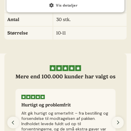
Vis detaljer
Position
Solrigt / Halvskygge
Antal
30 stk.
Størrelse
10-11
Mere end 100.000 kunder har valgt os
Hurtigt og problemfrit
H
Alt gik hurtigt og smertefrit – fra bestilling og
Je
forsendelse til modtagelsen af pakken.
v
Indholdet levede fuldt ud op til
kø
forventningerne, og de små ekstra gaver var
ly