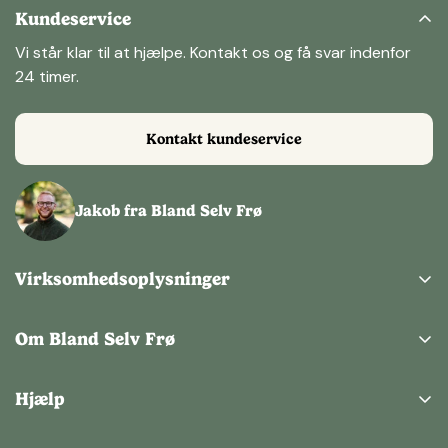
Kundeservice
Vi står klar til at hjælpe. Kontakt os og få svar indenfor
24 timer.
Kontakt kundeservice
Jakob fra Bland Selv Frø
Virksomhedsoplysninger
Bland Selv Frø ApS
Kertemindevej 1,
Om Bland Selv Frø
9220 Aalborg Ø
Om os
CVR: 43151983
Hjælp
Guides
Sociale medier
Gavekort
Løvens Hule