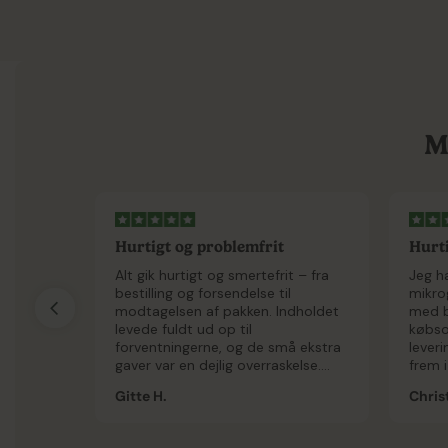
M
Hurtigt og problemfrit
Hurti
Alt gik hurtigt og smertefrit – fra
Jeg ha
bestilling og forsendelse til
mikrog
modtagelsen af pakken. Indholdet
med b
levede fuldt ud op til
købsop
forventningerne, og de små ekstra
leveri
gaver var en dejlig overraskelse.
frem i
Glæder mig til at afprøve
helt s
Gitte H.
Christ
spireglasset, når jeg kommer hjem
fra ferie.