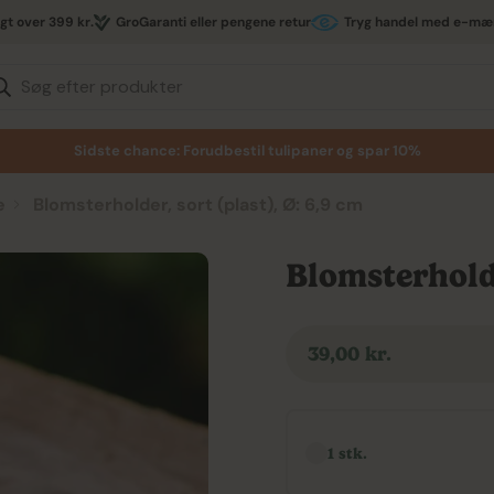
agt over 399 kr.
GroGaranti eller pengene retur
Tryg handel med e-mæ
Søg efter produkter
Sidste chance: Forudbestil tulipaner og spar 10%
e
Blomsterholder, sort (plast), Ø: 6,9 cm
Blomsterholde
Normal
39,00 kr.
pris
Vælg antal
1 stk.