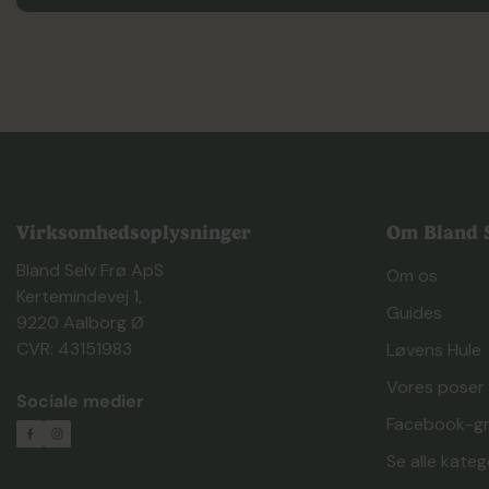
Virksomhedsoplysninger
Om Bland S
Bland Selv Frø ApS
Om os
Kertemindevej 1,
Guides
9220 Aalborg Ø
CVR: 43151983
Løvens Hule
Vores poser
Sociale medier
Facebook-g
Se alle kateg