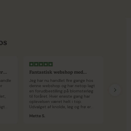
os
er
Fantastisk webshop med
Nem han
imponerende...
god kva
handle
Jeg har nu handlet fire gange hos
Jeg havd
er
denne webshop og har netop lagt
med at h
en forudbestilling på blomsterløg
Bestillin
det,
til foråret. Hver eneste gang har
kom hurt
oplevelsen været helt i top.
høj kvali
igt
Udvalget af knolde, løg og frø er
øsning,
både stort og alsidigt – perfekt til
Mette S.
Linda E.
lem.
både blomsterhaven og
køkkenhaven. Hjemmesiden er
overskuelig, inspirerende og nem at