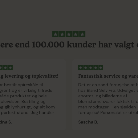
ere end 100.000 kunder har valgt 
g levering og topkvalitet!
Fantastisk service og var
der...
r bestilt spireskåle til
Det er en sand fornøjelse at 
rønt og er virkelig tilfreds
hos Bland Selv Frø. Udvalget 
åde produktet og hele
enormt, og billederne af
levelsen. Bestilling og
blomsterne svarer faktisk til 
ng gik lynhurtigt, og alt kom
man modtager – en sjælden
 perfekt stand. Jeg handler
fornøjelse! Personalet er utrol
ikkert hos Bland Selv Frø igen!
venlige og altid klar med en l
ina S.
Sascha B.
hvis der skulle opstå et prob