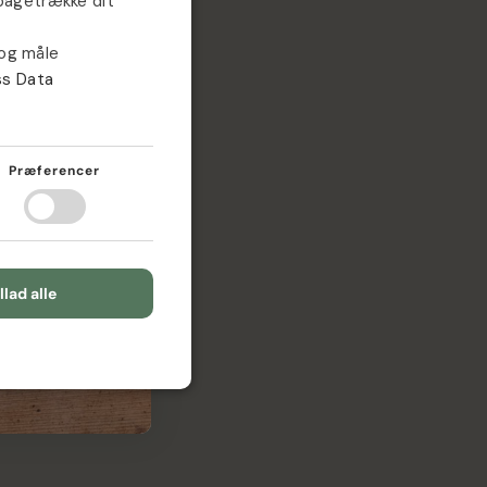
ilbagetrække dit
GERMAN
SWEDISH
 og måle
ss Data
NORWEGIAN
DUTCH
FINNISH
Præferencer
POLISH
FRENCH
llad alle