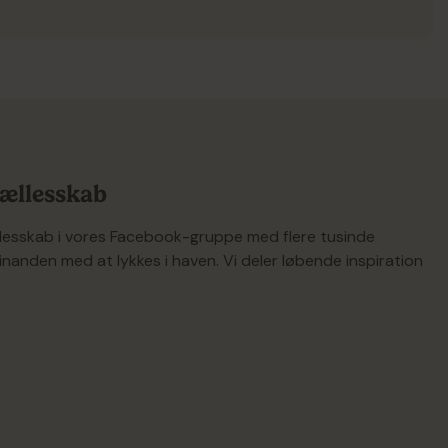
navigere i, så det er en fornøjelse
at gå på opdagelse efter nye
planter. Til hvert produkt er der
udførlige beskrivelser og
pasningsvejledninger, hvilket gør
det enkelt at vælge de rette
planter og få succes med dem.
 fællesskab
ællesskab i vores Facebook-gruppe med flere tusinde
inanden med at lykkes i haven. Vi deler løbende inspiration