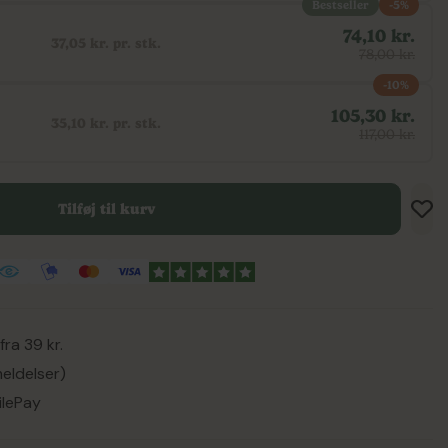
Bestseller
-5%
74,10 kr.
37,05 kr. pr. stk.
78,00 kr.
-10%
105,30 kr.
35,10 kr. pr. stk.
117,00 kr.
Tilføj til kurv
Tilf
Tilf
Gem
ra 39 kr.
eldelser)
ilePay