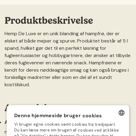
Produktbeskrivelse
Hemp De Luxe er en unik blanding af hampfrø, der er
elsket af både mejser og spurve. Produktet består af 5 l
spand, hvilket gør det til en perfekt løsning for
fugleentusiaster og hobbygartnere, der ønsker at tilbyde
deres fuglevenner en nærende snack. Hampfrøene er
kendt for deres nøddeagtige smag og kan også bruges i
forskellige madretter eller som en del af et sundt
kosttilskud.
Anvendelse
Denne hjemmeside bruger cookies
Anvendelse som fuglefoder:
Hæng Hemp De Luxe i en
Vi bruger egne cookies samt cookies fra tredjepart.
DANISH
Du kan læse mere om brugen af cookies ved at klikke
netpose i træet, så både mejser og spurve kan nyde