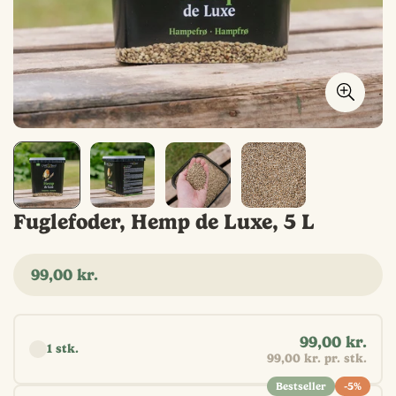
Fuglefoder, Hemp de Luxe, 5 L
Normal
99,00 kr.
pris
Vælg antal
99,00 kr.
1 stk.
99,00 kr. pr. stk.
Bestseller
-5%