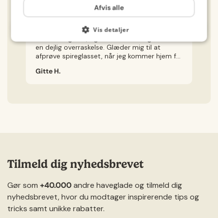
Afvis alle
Alt gik hurtigt og smertefrit – fra bestilling og
Je
forsendelse til modtagelsen af pakken.
v
Indholdet levede fuldt ud op til
kø
Vis detaljer
forventningerne, og de små ekstra gaver var
ly
en dejlig overraskelse. Glæder mig til at
Je
afprøve spireglasset, når jeg kommer hjem fra
ig
ferie.
Gitte H.
Ch
Tilmeld dig nyhedsbrevet
Gør som
+40.000
andre haveglade og tilmeld dig
nyhedsbrevet, hvor du modtager inspirerende tips og
tricks samt unikke rabatter.