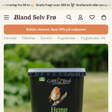
evering fra 39 kr.
Gratis fragt over 399 kr.
GroGaranti eller pengene ret
Sidste chance: Spar 10% på tulipaner
Forside
Tilbehør
Dyreliv
Fuglefoder
Fuglefoder, Hemp de Luxe, 5 L