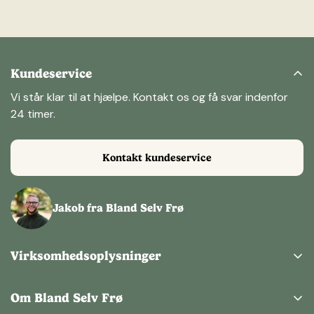
Kundeservice
Vi står klar til at hjælpe. Kontakt os og få svar indenfor
24 timer.
Kontakt kundeservice
Jakob fra Bland Selv Frø
Virksomhedsoplysninger
Bland Selv Frø ApS
Kertemindevej 1,
Om Bland Selv Frø
9220 Aalborg Ø