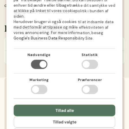
på ”Vis detaljer” i dette banner. Du kan desuden til
GERMAN
dem.
enhver tid ændre eller tilbagetrække dit samtykke ved
at klikke på linket til vores cookiepolitik i bunden af
SWEDISH
siden.
Herudover bruger vi også cookies til at indsamle data
NORWEGIAN
Information
med det formål at tilpasse og måle effektiviteten af
DUTCH
vores annoncering. For mere information, besøg
Google's Business Data Responsibility Site
.
FINNISH
Antal
1 stk.
POLISH
Nødvendige
Statistik
Størrelse
Volume: 5 L
FRENCH
Marketing
Præferencer
Mere end 100.000 kunder har valgt os
Tillad alle
Tillad valgte
Hurtigt og problemfrit
H