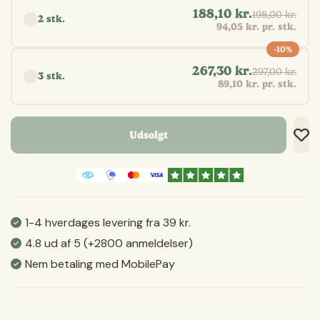
188,10 kr.
198,00 kr.
2 stk.
94,05 kr. pr. stk.
-10%
267,30 kr.
297,00 kr.
3 stk.
89,10 kr. pr. stk.
Udsolgt
Tilf
Tilf
Gem
1-4 hverdages levering fra 39 kr.
4.8 ud af 5 (+2800 anmeldelser)
Nem betaling med MobilePay